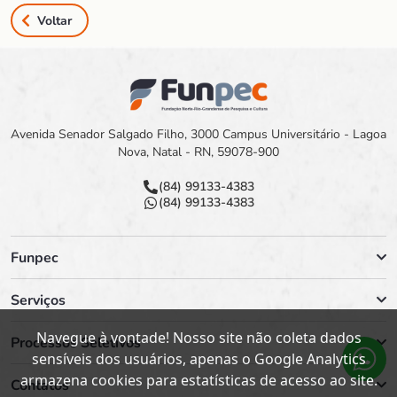
Voltar
Avenida Senador Salgado Filho, 3000 Campus Universitário - Lagoa
Nova, Natal - RN, 59078-900
(84) 99133-4383
(84) 99133-4383
Funpec
Serviços
Navegue à vontade! Nosso site não coleta dados
Processos Seletivos
sensíveis dos usuários, apenas o Google Analytics
armazena cookies para estatísticas de acesso ao site.
Contatos