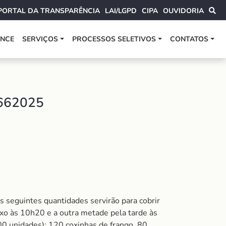
PORTAL DA TRANSPARÊNCIA
LAI/LGPD
CIPA
OUVIDORIA
ANCE
SERVIÇOS
PROCESSOS SELETIVOS
CONTATOS
662025
 seguintes quantidades servirão para cobrir
aixo às 10h20 e a outra metade pela tarde às
00 unidades): 120 coxinhas de frango, 80