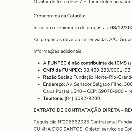
O valor do frete deverá estar incluído no valo
Cronograma da Cotação:
Início do recebimento de propostas:
08/12/20
As propostas deverão ser enviadas A/C: Grup
Informações adicionais:
A
FUNPEC é não contribuinte de ICMS
(s
CNPJ da FUNPEC:
08.469.280/0001-93
Razão Social:
Fundação Norte-Rio-Grande
Endereço:
Av. Senador Salgado Filho, 30
Caixa Postal 1540 – CEP: 59078-900 – 
Telefone:
(84) 3092-9200
EXTRATO DE CONTRATAÇÃO DIRETA – RE
Requisição Nº206662025 Contratante: Fund
CUNHA DOS SANTOS. Objeto: serviço de Cof