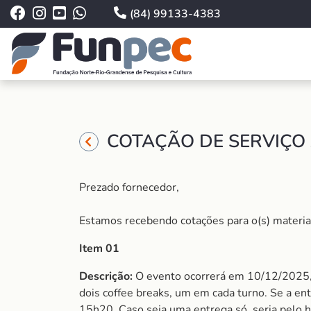
(84) 99133-4383
COTAÇÃO DE SERVIÇO 
Prezado fornecedor,
Estamos recebendo cotações para o(s) material (
Item 01
Descrição:
O evento ocorrerá em 10/12/2025, m
dois coffee breaks, um em cada turno. Se a ent
15h20. Caso seja uma entrega só, seria pelo h