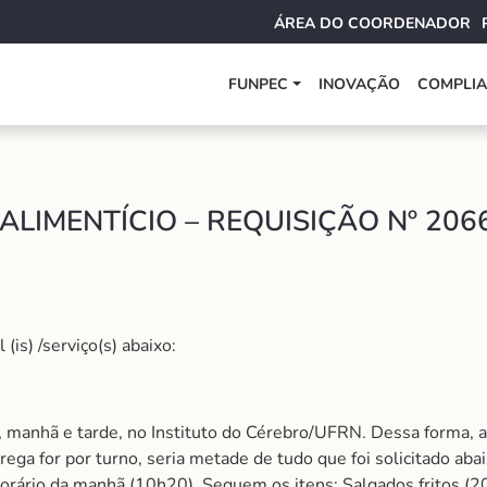
ÁREA DO COORDENADOR
FUNPEC
INOVAÇÃO
COMPLI
ALIMENTÍCIO – REQUISIÇÃO Nº 206
is) /serviço(s) abaixo:
anhã e tarde, no Instituto do Cérebro/UFRN. Dessa forma, as
rega for por turno, seria metade de tudo que foi solicitado ab
orário da manhã (10h20). Seguem os itens: Salgados fritos (2