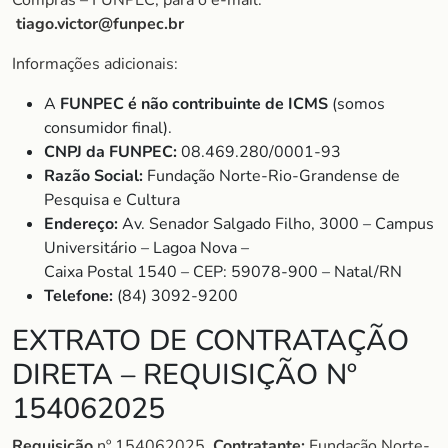
Compras – FUNPEC, para o e-mail:
tiago.victor@funpec.br
Informações adicionais:
A
FUNPEC é não contribuinte de ICMS
(somos
consumidor final).
CNPJ da FUNPEC:
08.469.280/0001-93
Razão Social:
Fundação Norte-Rio-Grandense de
Pesquisa e Cultura
Endereço:
Av. Senador Salgado Filho, 3000 – Campus
Universitário – Lagoa Nova –
Caixa Postal 1540 – CEP: 59078-900 – Natal/RN
Telefone:
(84) 3092-9200
EXTRATO DE CONTRATAÇÃO
DIRETA – REQUISIÇÃO Nº
154062025
Requisição
nº 154062025.
Contratante:
Fundação Norte-