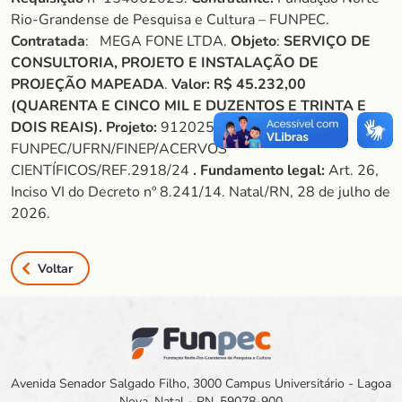
Rio-Grandense de Pesquisa e Cultura – FUNPEC.
Contratada
: MEGA FONE LTDA.
Objeto
:
SERVIÇO DE
CONSULTORIA, PROJETO E INSTALAÇÃO DE
PROJEÇÃO MAPEADA
.
Valor:
R$ 45.232,00
(QUARENTA E CINCO MIL E DUZENTOS E TRINTA E
DOIS REAIS).
Projeto:
912025 –
FUNPEC/UFRN/FINEP/ACERVOS
CIENTÍFICOS/REF.2918/24
. Fundamento legal:
Art. 26,
Inciso VI do Decreto nº 8.241/14. Natal/RN, 28 de julho de
2026.
Voltar
Avenida Senador Salgado Filho, 3000 Campus Universitário - Lagoa
Nova, Natal - RN, 59078-900