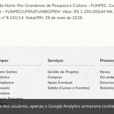
ação Norte-Rio-Grandense de Pesquisa e Cultura – FUNPEC
52025 – FUNPEC/UFRN/FUNBIO/PEM. Valor: R$ 1.250,00(UM M
to nº 8.241/14. Natal/RN, 29 de maio de 2026.
npec
Serviços
Process
em Somos
Gestão de Projetos
Novos
tórico
Compras
Em and
mpliance
Apoio Eventual
Encerra
ovação
Sebito (Cursos e Eventos)
Bolsista
rutura
ssos Parceiros
ícias
s dos usuários, apenas o Google Analytics armazena cookies