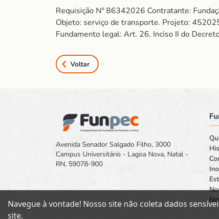
Requisição Nº 86342026 Contratante: Fund
Objeto: serviço de transporte. Projeto: 4
Fundamento legal: Art. 26, Inciso II do Decre
Voltar
Fu
Qu
Avenida Senador Salgado Filho, 3000
His
Campus Universitário - Lagoa Nova, Natal -
Co
RN, 59078-900
In
Est
No
Not
Navegue à vontade! Nosso site não coleta dados sensívei
site.