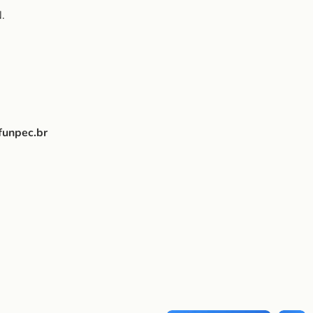
.
funpec.br