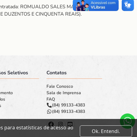
. Contratada: ROMUALDO SALES MARQUES.
IL E DUZENTOS E CINQUENTA REAIS).
os Seletivos
Contatos
Fale Conosco
amento
Sala de Imprensa
dos
FAQ
(84) 99133-4383
s
(84) 99133-4383
 para estatísticas de acesso ao
Ok. Entendi.