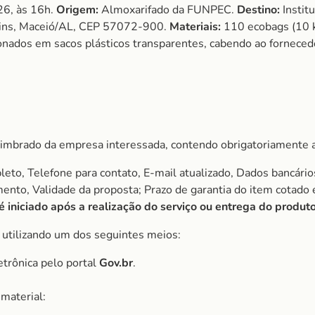
26, às 16h.
Origem:
Almoxarifado da FUNPEC.
Destino:
Instit
rtins, Maceió/AL, CEP 57072-900.
Materiais:
110 ecobags (10 k
onados em sacos plásticos transparentes, cabendo ao fornece
imbrado da empresa interessada, contendo obrigatoriamente a
to, Telefone para contato, E-mail atualizado, Dados bancário
amento, Validade da proposta; Prazo de garantia do item cota
iniciado após a realização do serviço ou entrega do produto
, utilizando um dos seguintes meios:
etrônica pelo portal
Gov.br
.
material: