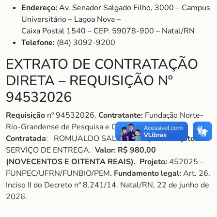
Endereço:
Av. Senador Salgado Filho, 3000 – Campus
Universitário – Lagoa Nova –
Caixa Postal 1540 – CEP: 59078-900 – Natal/RN
Telefone:
(84) 3092-9200
EXTRATO DE CONTRATAÇÃO
DIRETA – REQUISIÇÃO Nº
94532026
Requisição
nº 94532026.
Contratante:
Fundação Norte-
Rio-Grandense de Pesquisa e Cultura – FUNPEC.
Contratada
: ROMUALDO SALES MARQUES.
Objeto
:
SERVIÇO DE ENTREGA.
Valor:
R$ 980,00
(NOVECENTOS E OITENTA REAIS).
Projeto:
452025 –
FUNPEC/UFRN/FUNBIO/PEM
. Fundamento legal:
Art. 26,
Inciso II do Decreto nº 8.241/14. Natal/RN, 22 de junho de
2026.