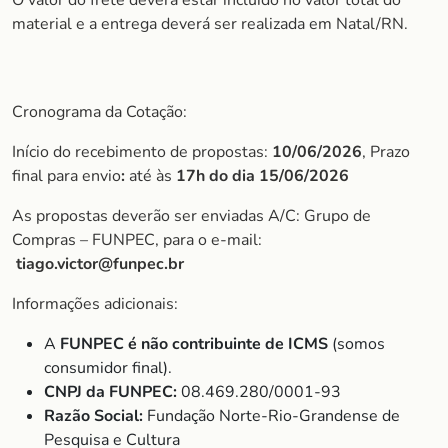
O valor do frete deverá estar incluído no valor total do
material e a entrega deverá ser realizada em Natal/RN.
Cronograma da Cotação:
Início do recebimento de propostas:
10/06/2026
, Prazo
final para envio
:
até às
17h do dia 15/06/2026
As propostas deverão ser enviadas A/C: Grupo de
Compras – FUNPEC, para o e-mail:
tiago.victor@funpec.br
Informações adicionais:
A
FUNPEC é não contribuinte de ICMS
(somos
consumidor final).
CNPJ da FUNPEC:
08.469.280/0001-93
Razão Social:
Fundação Norte-Rio-Grandense de
Pesquisa e Cultura