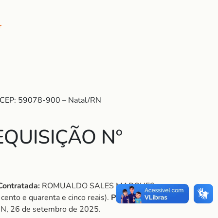
r
 – CEP: 59078-900 – Natal/RN
QUISIÇÃO Nº
Contratada:
ROMUALDO SALES MARQUES.
cento e quarenta e cinco reais).
Projeto:
/RN, 26 de setembro de 2025.