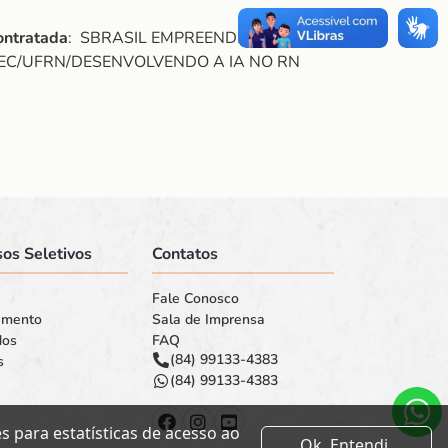
ontratada
: SBRASIL EMPREENDIMENTOS
C/UFRN/DESENVOLVENDO A IA NO RN
os Seletivos
Contatos
Fale Conosco
amento
Sala de Imprensa
dos
FAQ
(84) 99133-4383
s
(84) 99133-4383
 para estatísticas de acesso ao
Ok. Entendi.