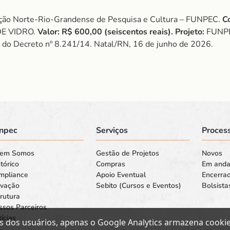
ão Norte-Rio-Grandense de Pesquisa e Cultura – FUNPEC.
C
DE VIDRO.
Valor:
R$ 600,00 (seiscentos reais).
Projeto:
FUNPE
II do Decreto nº 8.241/14. Natal/RN, 16 de junho de 2026.
npec
Serviços
Process
em Somos
Gestão de Projetos
Novos
tórico
Compras
Em and
mpliance
Apoio Eventual
Encerra
ovação
Sebito (Cursos e Eventos)
Bolsista
rutura
ssos Parceiros
ícias
s dos usuários, apenas o Google Analytics armazena cookies