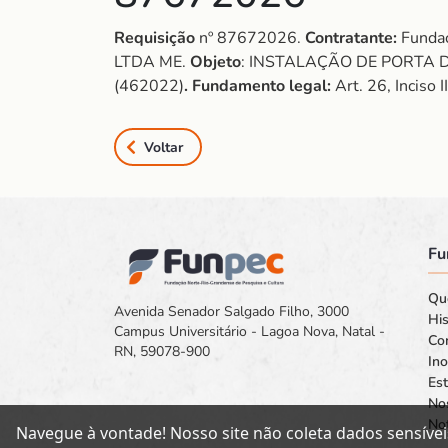
Requisição
nº 87672026.
Contratante:
Fundaç
LTDA ME.
Objeto
: INSTALAÇÃO DE PORTA 
(462022)
. Fundamento legal:
Art. 26, Inciso 
Voltar
Fu
Qu
Avenida Senador Salgado Filho, 3000
His
Campus Universitário - Lagoa Nova, Natal -
Co
RN, 59078-900
In
Est
No
Not
Navegue à vontade! Nosso site não coleta dados sensívei