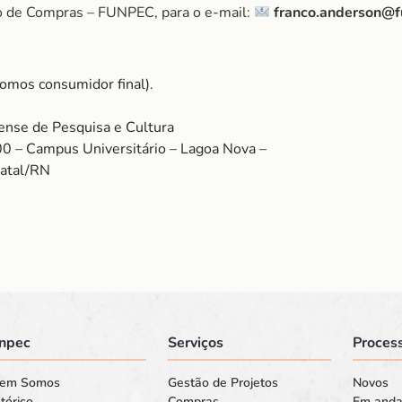
o de Compras – FUNPEC, para o e-mail:
franco.anderson@f
omos consumidor final).
nse de Pesquisa e Cultura
00 – Campus Universitário – Lagoa Nova –
Natal/RN
npec
Serviços
Process
em Somos
Gestão de Projetos
Novos
tórico
Compras
Em and