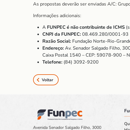
As propostas deverão ser enviadas A/C: Grup
Informações adicionais:
A
FUNPEC é não contribuinte de ICMS
(s
CNPJ da FUNPEC:
08.469.280/0001-93
Razão Social:
Fundação Norte-Rio-Grande
Endereço:
Av. Senador Salgado Filho, 30
Caixa Postal 1540 – CEP: 59078-900 – 
Telefone:
(84) 3092-9200
Voltar
Fu
Qu
Avenida Senador Salgado Filho, 3000
His