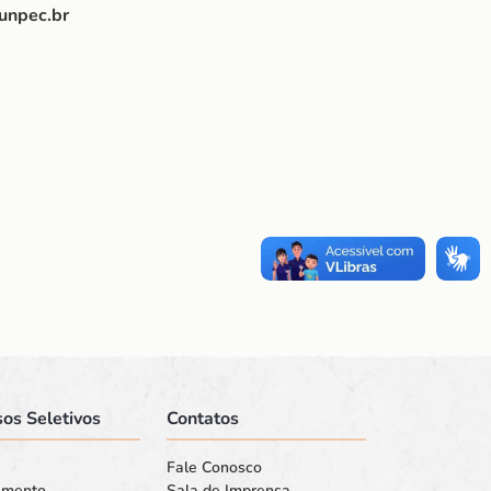
unpec.br
os Seletivos
Contatos
Fale Conosco
amento
Sala de Imprensa