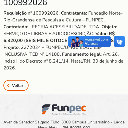
100992026
Requisição
nº 100992026.
Contratante:
Fundação Norte-
Rio-Grandense de Pesquisa e Cultura – FUNPEC.
Contratada
: RECRIA ACESSIBILIDADE LTDA.
Objeto
:
SERVIÇO DE LIBRAS E AUDIODESCRIÇÃO.
Valor:
R$
6.820,00 (SEIS MIL E OITOCENTOS E VINTE REAIS).
Projeto:
2272024 – FUNPEC/UFRN/ EDUC ESP
INCLUSIVA_TED Nº 14188
. Fundamento legal:
Art. 26,
Inciso II do Decreto nº 8.241/14. Natal/RN, 30 de junho de
2026.
Voltar
Avenida Senador Salgado Filho, 3000 Campus Universitário - Lagoa
Nova, Natal - RN, 59078-900