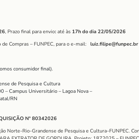
26
, Prazo final para envio
:
até às
17h do dia 22/05/2026
po de Compras – FUNPEC, para o e-mail:
luiz.filipe@funpec.br
omos consumidor final).
nse de Pesquisa e Cultura
00 – Campus Universitário – Lagoa Nova –
Natal/RN
QUISIÇÃO Nº 80342026
dação Norte-Rio-Grandense de Pesquisa e Cultura–FUNPEC
ARA EXTRATOR DE GORDURA. Projeto: 1872025 – FUNPEC