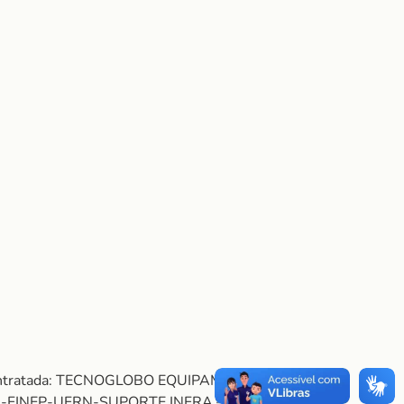
. Contratada: TECNOGLOBO EQUIPAMENTOS
-FINEP-UFRN-SUPORTE INFRA – REF.