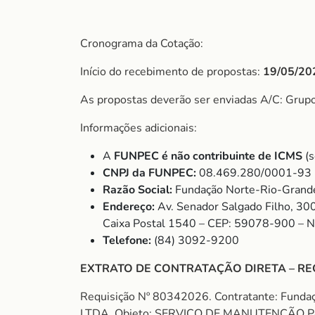
Cronograma da Cotação:
Início do recebimento de propostas:
19/05/20
As propostas deverão ser enviadas A/C: Gru
Informações adicionais:
A
FUNPEC é não contribuinte de ICMS
(s
CNPJ da FUNPEC:
08.469.280/0001-93
Razão Social:
Fundação Norte-Rio-Grande
Endereço:
Av. Senador Salgado Filho, 30
Caixa Postal 1540 – CEP: 59078-900 – 
Telefone:
(84) 3092-9200
EXTRATO DE CONTRATAÇÃO DIRETA – RE
Requisição Nº 80342026. Contratante: Fun
LTDA. Objeto: SERVIÇO DE MANUTENÇÃO P