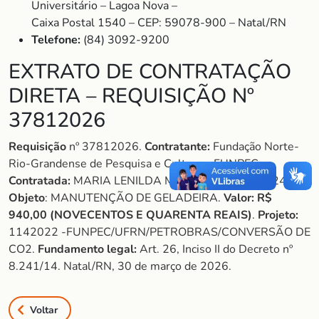
Universitário – Lagoa Nova –
Caixa Postal 1540 – CEP: 59078-900 – Natal/RN
Telefone:
(84) 3092-9200
EXTRATO DE CONTRATAÇÃO
DIRETA – REQUISIÇÃO Nº
37812026
Requisição
nº 37812026.
Contratante:
Fundação Norte-
Rio-Grandense de Pesquisa e Cultura – FUNPEC.
Contratada:
MARIA LENILDA MARINHO 84987332434.
Objeto
: MANUTENÇÃO DE GELADEIRA.
Valor:
R$
940,00 (NOVECENTOS E QUARENTA REAIS)
.
Projeto:
1142022 -FUNPEC/UFRN/PETROBRAS/CONVERSÃO DE
CO2.
Fundamento legal:
Art. 26, Inciso II do Decreto nº
8.241/14. Natal/RN, 30 de março de 2026.
Voltar