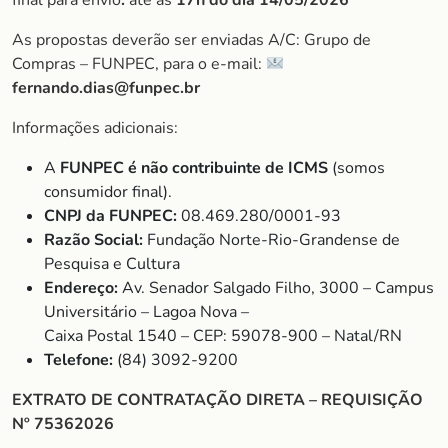
final para envio
:
até às
17h do dia 14/05/2026
As propostas deverão ser enviadas A/C: Grupo de
Compras – FUNPEC, para o e-mail:
fernando.dias@funpec.br
Informações adicionais:
A
FUNPEC é não contribuinte de ICMS
(somos
consumidor final).
CNPJ da FUNPEC:
08.469.280/0001-93
Razão Social:
Fundação Norte-Rio-Grandense de
Pesquisa e Cultura
Endereço:
Av. Senador Salgado Filho, 3000 – Campus
Universitário – Lagoa Nova –
Caixa Postal 1540 – CEP: 59078-900 – Natal/RN
Telefone:
(84) 3092-9200
EXTRATO DE CONTRATAÇÃO DIRETA – REQUISIÇÃO
Nº 75362026