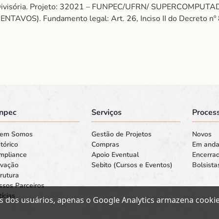
de Divisória. Projeto: 32021 – FUNPEC/UFRN/ SUPERCOMPUTA
VOS). Fundamento legal: Art. 26, Inciso II do Decreto nº 
npec
Serviços
Process
em Somos
Gestão de Projetos
Novos
tórico
Compras
Em and
mpliance
Apoio Eventual
Encerra
ovação
Sebito (Cursos e Eventos)
Bolsista
rutura
ssos Parceiros
ícias
s dos usuários, apenas o Google Analytics armazena cookies