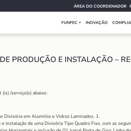
ÁREA DO COORDENADOR
FUNPEC
INOVAÇÃO
COMPLI
DE PRODUÇÃO E INSTALAÇÃO – RE
is) /serviço(s) abaixo:
e Divisória em Alumínio e Vidros Laminados. 1.
 e instalação de uma Divisória Tipo Quadro Fixo, com as seguin
s Horizontais e inclusão de 01 (uma) Porta de Giro; Linha do P