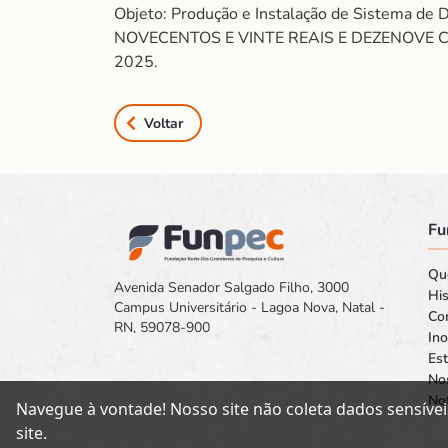
Objeto: Produção e Instalação de Sistema 
NOVECENTOS E VINTE REAIS E DEZENOVE CENTA
2025.
Voltar
Fu
Qu
Avenida Senador Salgado Filho, 3000
His
Campus Universitário - Lagoa Nova, Natal -
Co
RN, 59078-900
In
Est
No
Not
Navegue à vontade! Nosso site não coleta dados sensívei
site.