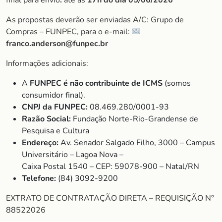
final para envio
:
até às
17h do dia 05/06/2026
As propostas deverão ser enviadas A/C: Grupo de
Compras – FUNPEC, para o e-mail:
franco.anderson@funpec.br
Informações adicionais:
A
FUNPEC é não contribuinte de ICMS
(somos
consumidor final).
CNPJ da FUNPEC:
08.469.280/0001-93
Razão Social:
Fundação Norte-Rio-Grandense de
Pesquisa e Cultura
Endereço:
Av. Senador Salgado Filho, 3000 – Campus
Universitário – Lagoa Nova –
Caixa Postal 1540 – CEP: 59078-900 – Natal/RN
Telefone:
(84) 3092-9200
EXTRATO DE CONTRATAÇÃO DIRETA – REQUISIÇÃO N°
88522026