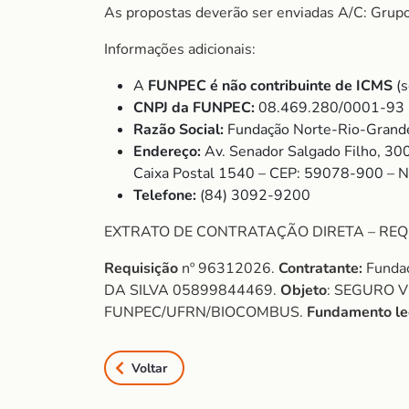
As propostas deverão ser enviadas A/C: Grup
Informações adicionais:
A
FUNPEC é não contribuinte de ICMS
(s
CNPJ da FUNPEC:
08.469.280/0001-93
Razão Social:
Fundação Norte-Rio-Grande
Endereço:
Av. Senador Salgado Filho, 30
Caixa Postal 1540 – CEP: 59078-900 – 
Telefone:
(84) 3092-9200
EXTRATO DE CONTRATAÇÃO DIRETA – REQ
Requisição
nº 96312026.
Contratante:
Fundaç
DA SILVA 05899844469.
Objeto
: SEGURO 
FUNPEC/UFRN/BIOCOMBUS.
Fundamento le
Voltar