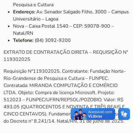
Pesquisa e Cultura
Endereço:
Av. Senador Salgado Filho, 3000 – Campus
Universitário – Lagoa
Nova – Caixa Postal 1540 – CEP: 59078-900 –
Natal/RN
Telefone:
(84) 3092-9200
EXTRATO DE CONTRATAÇÃO DIRETA – REQUISIÇÃO Nº
119302025
Requisição Nº119302025. Contratante: Fundação Norte-
Rio-Grandense de Pesquisa e Cultura – FUNPEC.
Contratada: MIRANDA COMPUTAÇÃO E COMÉRCIO
LTDA. Objeto: Compra de licença Microsoft. Projeto:
512023 – FUNPEC/UFRN/REPSOL/POZOBIO. Valor: R$
493,05 (QUATROCENTOS E NOVENTA E TRÊS REAIS E
CINCO CENTAVOS). Fundamento legal: Art. 26, Inciso II
do Decreto nº 8.241/14. Natal/RN, 31 de julho de 2025.