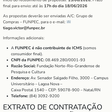
Início do recebimento de propostas:
15/06/2026
, Prazo
final para envio
:
até às
17h do dia 18/06/2026
As propostas deverão ser enviadas A/C: Grupo de
Compras – FUNPEC, para o e-mail:
tiago.victor@funpec.br
Informações adicionais:
A
FUNPEC é não contribuinte de ICMS
(somos
consumidor final).
CNPJ da FUNPEC:
08.469.280/0001-93
Razão Social:
Fundação Norte-Rio-Grandense de
Pesquisa e Cultura
Endereço:
Av. Senador Salgado Filho, 3000 – Campus
Universitário – Lagoa Nova –
Caixa Postal 1540 – CEP: 59078-900 – Natal/RN
Telefone:
(84) 3092-9200
EXTRATO DE CONTRATAÇÃO