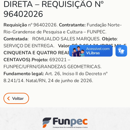
DIRETA – REQUISIÇÃO Nº
96402026
Requisição
nº 96402026.
Contratante:
Fundação Norte-
Rio-Grandense de Pesquisa e Cultura – FUNPEC.
Contratada
: ROMUALDO SALES MARQUES.
Objeto
:
SERVIÇO DE ENTREGA.
Valor:
R$ 2.054,31 (DOIS MIL E
CINQUENTA E QUATRO REAIS E TRINTA E UM
CENTAVOS)
.
Projeto:
692021 –
FUNPEC/UFRN/GRANDEZAS GEOMETRICAS.
Fundamento legal:
Art. 26, Inciso II do Decreto nº
8.241/14. Natal/RN, 24 de junho de 2026.
Voltar