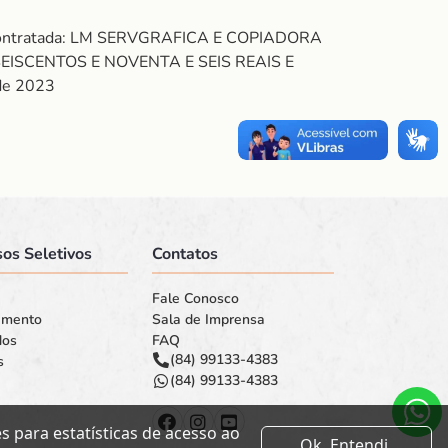
. Contratada: LM SERVGRAFICA E COPIADORA
SEISCENTOS E NOVENTA E SEIS REAIS E
 de 2023
os Seletivos
Contatos
Fale Conosco
amento
Sala de Imprensa
dos
FAQ
(84) 99133-4383
s
(84) 99133-4383
 para estatísticas de acesso ao
Ok. Entendi.