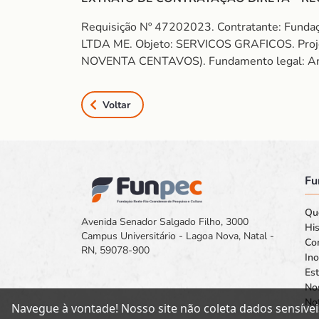
Requisição Nº 47202023. Contratante: Fund
LTDA ME. Objeto: SERVICOS GRAFICOS. Pro
NOVENTA CENTAVOS). Fundamento legal: Art. 2
Voltar
Fu
Qu
Avenida Senador Salgado Filho, 3000
His
Campus Universitário - Lagoa Nova, Natal -
Co
RN, 59078-900
In
Est
No
Not
Navegue à vontade! Nosso site não coleta dados sensívei