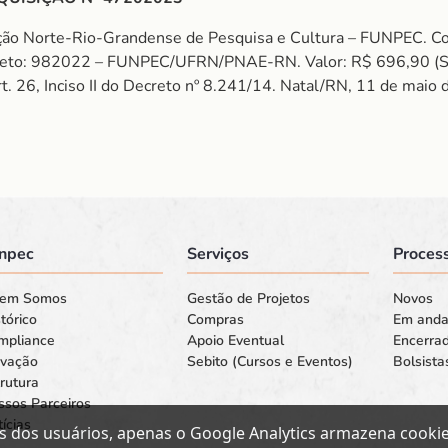
ação Norte-Rio-Grandense de Pesquisa e Cultura – FUNPEC
jeto: 982022 – FUNPEC/UFRN/PNAE-RN. Valor: R$ 696,90 (
6, Inciso II do Decreto nº 8.241/14. Natal/RN, 11 de maio
npec
Serviços
Process
em Somos
Gestão de Projetos
Novos
tórico
Compras
Em and
mpliance
Apoio Eventual
Encerra
ovação
Sebito (Cursos e Eventos)
Bolsista
rutura
ssos Parceiros
ícias
s dos usuários, apenas o Google Analytics armazena cookies