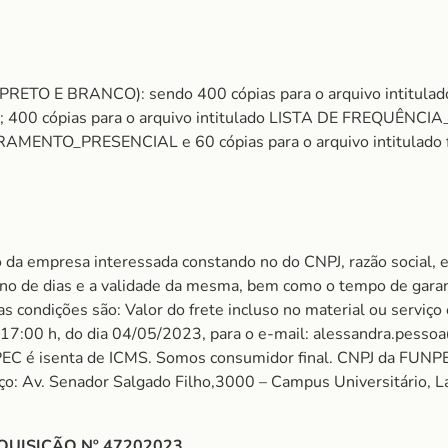
PRETO E BRANCO): sendo 400 cópias para o arquivo intitulad
ópias para o arquivo intitulado LISTA DE FREQUÊNCIA_
NTO_PRESENCIAL e 60 cópias para o arquivo intitulado for
 da empresa interessada constando no do CNPJ, razão social, e
m no de dias e a validade da mesma, bem como o tempo de garan
 condições são: Valor do frete incluso no material ou serviço
s 17:00 h, do dia 04/05/2023, para o e-mail: alessandra.pesso
EC é isenta de ICMS. Somos consumidor final. CNPJ da FUN
ço: Av. Senador Salgado Filho,3000 – Campus Universitário, 
QUISIÇÃO Nº 47202023