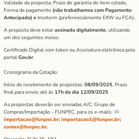
Validade da proposta; Prazo de garantia do item cotado,
Forma de pagamento
(não trabalhamos com Pagamento
Antecipado) e
Incoterm (preferencialmente EXW ou FCA)
.
A proposta deve estar
assinada digitalmente
, utilizando
um dos seguintes meios:
Certificado Digital com token ou Assinatura eletrônica pelo
portal
Gov.br
.
Cronograma da Cotação:
Início do recebimento de propostas:
08/09/2025
, Prazo
final para envio
:
até às
17h do dia 12/09/2025
As propostas deverão ser enviadas A/C: Grupo de
Compras/Importação – FUNPEC, para os e-mails:
importacao@funpec.br
;
importacao1@funpec.br
;
comex@funpec.br
.