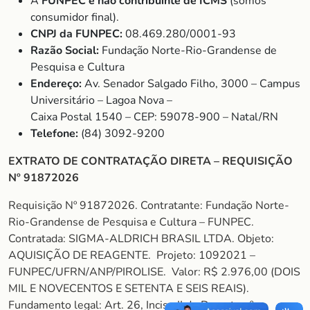
A
FUNPEC é não contribuinte de ICMS
(somos
consumidor final).
CNPJ da FUNPEC:
08.469.280/0001-93
Razão Social:
Fundação Norte-Rio-Grandense de
Pesquisa e Cultura
Endereço:
Av. Senador Salgado Filho, 3000 – Campus
Universitário – Lagoa Nova –
Caixa Postal 1540 – CEP: 59078-900 – Natal/RN
Telefone:
(84) 3092-9200
EXTRATO DE CONTRATAÇÃO DIRETA – REQUISIÇÃO
Nº 91872026
Requisição Nº 91872026. Contratante: Fundação Norte-
Rio-Grandense de Pesquisa e Cultura – FUNPEC.
Contratada: SIGMA-ALDRICH BRASIL LTDA. Objeto:
AQUISIÇÃO DE REAGENTE. Projeto: 1092021 –
FUNPEC/UFRN/ANP/PIROLISE. Valor: R$ 2.976,00 (DOIS
MIL E NOVECENTOS E SETENTA E SEIS REAIS).
Fundamento legal: Art. 26, Inciso II do Decreto nº