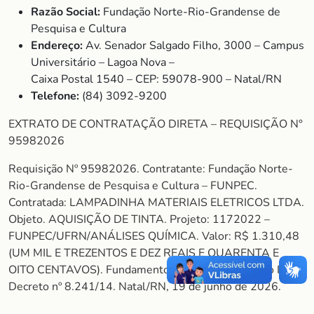
Razão Social:
Fundação Norte-Rio-Grandense de
Pesquisa e Cultura
Endereço:
Av. Senador Salgado Filho, 3000 – Campus
Universitário – Lagoa Nova –
Caixa Postal 1540 – CEP: 59078-900 – Natal/RN
Telefone:
(84) 3092-9200
EXTRATO DE CONTRATAÇÃO DIRETA – REQUISIÇÃO N°
95982026
Requisição Nº 95982026. Contratante: Fundação Norte-
Rio-Grandense de Pesquisa e Cultura – FUNPEC.
Contratada: LAMPADINHA MATERIAIS ELETRICOS LTDA.
Objeto. AQUISIÇÃO DE TINTA. Projeto: 1172022 –
FUNPEC/UFRN/ANÁLISES QUÍMICA. Valor: R$ 1.310,48
(UM MIL E TREZENTOS E DEZ REAIS E QUARENTA E
OITO CENTAVOS). Fundamento legal: Art. 26, Inciso II do
Decreto nº 8.241/14. Natal/RN, 19 de junho de 2026.