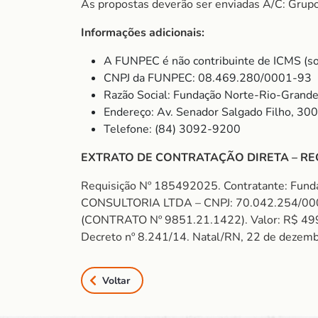
As propostas deverão ser enviadas A/C: Grup
Informações adicionais:
A FUNPEC é não contribuinte de ICMS (so
CNPJ da FUNPEC: 08.469.280/0001-93
Razão Social: Fundação Norte-Rio-Grande
Endereço: Av. Senador Salgado Filho, 30
Telefone: (84) 3092-9200
EXTRATO DE CONTRATAÇÃO DIRETA – RE
Requisição Nº 185492025. Contratante: Fun
CONSULTORIA LTDA – CNPJ: 70.042.254/00
(CONTRATO Nº 9851.21.1422). Valor: R$ 499,80
Decreto nº 8.241/14. Natal/RN, 22 de dezem
Voltar