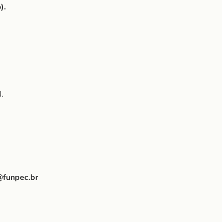
).
.
@funpec.br