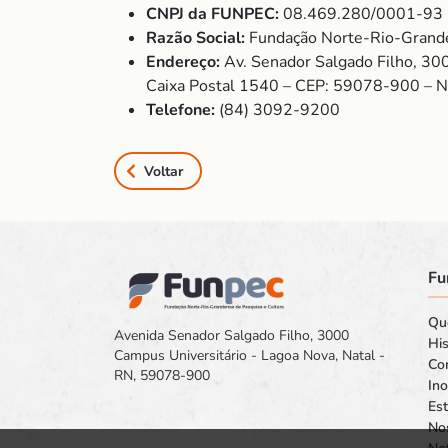
CNPJ da FUNPEC:
08.469.280/0001-93
Razão Social:
Fundação Norte-Rio-Grande
Endereço:
Av. Senador Salgado Filho, 30
Caixa Postal 1540 – CEP: 59078-900 – 
Telefone:
(84) 3092-9200
Voltar
Fu
Qu
Avenida Senador Salgado Filho, 3000
His
Campus Universitário - Lagoa Nova, Natal -
Co
RN, 59078-900
In
Est
No