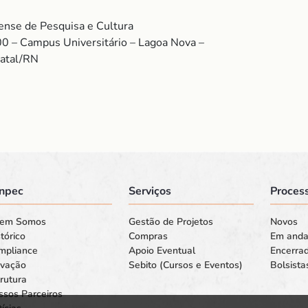
nse de Pesquisa e Cultura
00 – Campus Universitário – Lagoa Nova –
Natal/RN
npec
Serviços
Process
em Somos
Gestão de Projetos
Novos
tórico
Compras
Em and
mpliance
Apoio Eventual
Encerra
ovação
Sebito (Cursos e Eventos)
Bolsista
rutura
ssos Parceiros