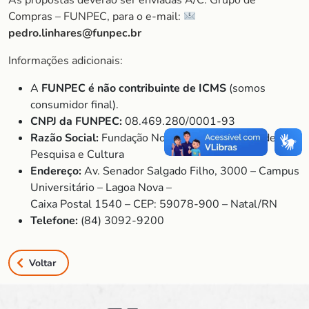
As propostas deverão ser enviadas A/C: Grupo de
Compras – FUNPEC, para o e-mail:
pedro.linhares@funpec.br
Informações adicionais:
A
FUNPEC é não contribuinte de ICMS
(somos
consumidor final).
CNPJ da FUNPEC:
08.469.280/0001-93
Razão Social:
Fundação Norte-Rio-Grandense de
Pesquisa e Cultura
Endereço:
Av. Senador Salgado Filho, 3000 – Campus
Universitário – Lagoa Nova –
Caixa Postal 1540 – CEP: 59078-900 – Natal/RN
Telefone:
(84) 3092-9200
Voltar