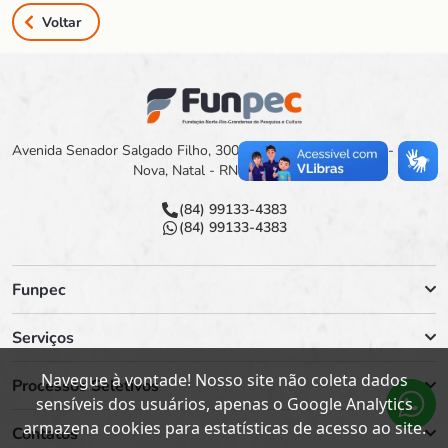
Voltar
Avenida Senador Salgado Filho, 3000 Campus Universitário - Lagoa
Nova, Natal - RN, 59078-900
(84) 99133-4383
(84) 99133-4383
Funpec
Serviços
Navegue à vontade! Nosso site não coleta dados
Processos Seletivos
sensíveis dos usuários, apenas o Google Analytics
armazena cookies para estatísticas de acesso ao site.
Contatos