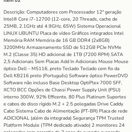
Item 02
Descrição: Computadores com Processador 12ª geração
Intel® Core i7-12700 (12-core, 20 Threads, cache de
25MB, 2.1GHz até 4.9GHz, 65W) Sistema Operacional
LINUX UBUNTU Placa de vídeo Gráficos integrados Intel
Memória RAM Memória de 16 GB DDR4 (2x8GB)
3200MHz Armazenamento SSD de 512GB PCIe NVMe
M.2 (Classe 35) HD adicional de 1TB (7200 RPM) SATA
2,5 Adicionais Sem Placas Add In Adicionais Mouse Mouse
óptico Dell – MS116, preto Teclado Teclado com fio da
Dell KB216 preto (Português) Software óptico PowerDVD
Software não incluso Base Desktop OptiPlex 7000 SFF,
XCTO BCC Opções de Chassi Power Supply Unit (PSU)
interno 300W, 92% Efficente, 80 Plus Platinum Suportes
e cabos do disco rígido M.2 + 2.5 polegadas Drive Caddy
Cabo Sistema Cabo de Alimentação (PT-BR) Placa de rede
ADICIONAL (além da integrada) Segurança TPM Trusted
Platform Module (TPM dedicado ativado) 2 monitores 24