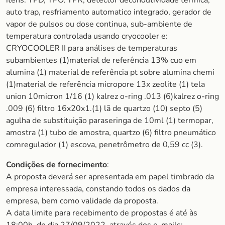
itens: TPD, TPO, TPR, detector decondutividade termica,
auto trap, resfriamento automatico integrado, gerador de
vapor de pulsos ou dose continua, sub-ambiente de
temperatura controlada usando cryocooler e:
CRYOCOOLER II para análises de temperaturas
subambientes (1)material de referência 13% cuo em
alumina (1) material de referência pt sobre alumina chemi
(1)material de referência micropore 13x zeolite (1) tela
union 10micron 1/16 (1) kalrez o-ring .013 (6)kalrez o-ring
.009 (6) filtro 16x20x1.(1) lã de quartzo (10) septo (5)
agulha de substituição paraseringa de 10ml (1) termopar,
amostra (1) tubo de amostra, quartzo (6) filtro pneumático
comregulador (1) escova, penetrômetro de 0,59 cc (3).
Condições de fornecimento
:
A proposta deverá ser apresentada em papel timbrado da
empresa interessada, constando todos os dados da
empresa, bem como validade da proposta.
A data limite para recebimento de propostas é até às