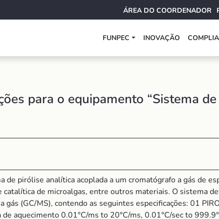
ÁREA DO COORDENADOR
FUNPEC
INOVAÇÃO
COMPLI
ões para o equipamento “Sistema de pi
a de pirólise analítica acoplada a um cromatógrafo a gás de e
e catalítica de microalgas, entre outros materiais. O sistema 
afo a gás (GC/MS), contendo as seguintes especificações: 01 
xa de aquecimento 0.01°C/ms to 20°C/ms, 0.01°C/sec to 999.9°