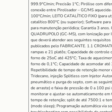
999.9°C/min; Precisão 1°C; Pirólise com dife
conexão entre Pirolisador – GC/MS aquecida 
100°C/min; LEITO CATALÍTICO FIXO (para uti
catalítico 800°C (ou superior); Software par
para manutenção periódica; Garantia 
QUADRUPOLO (GC-MS), com Ionização por Impa
que deverá atender aos seguintes requisitos
publicados pelo FABRICANTE. 1.1 CROMATÓ
rampas e 21 platôs; Capacidade de controle de
forno de 25oC até 425°C; Taxa de aqueciment
forno de 0,1°C; Capacidade de acomodar até 2
Repetibilidade de tempo de retenção menor 
Tridecano, injeção Splitless com Injetor Auto
pneumático e purga do septo, com as seguint
de arraste) e faixa de pressão de 0 a 100 ps
monitorar e ajustar-se automaticamente em 
tempo de retenção; split de até 7500:1 e te
(modo sleep); Programação automática via so