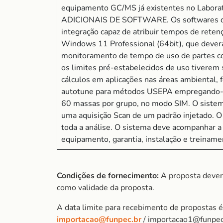
equipamento GC/MS já existentes no Labor
ADICIONAIS DE SOFTWARE. Os softwares de c
integração capaz de atribuir tempos de rete
Windows 11 Professional (64bit), que deverá 
monitoramento de tempo de uso de partes cons
os limites pré-estabelecidos de uso tiverem s
cálculos em aplicações nas áreas ambiental, 
autotune para métodos USEPA empregando-se
60 massas por grupo, no modo SIM. O sistem
uma aquisição Scan de um padrão injetado. 
toda a análise. O sistema deve acompanhar a 
equipamento, garantia, instalação e treiname
Condições de fornecimento:
A proposta dever
como validade da proposta.
A data limite para recebimento de propostas 
importacao@funpec.br
/ importacao1@funpec