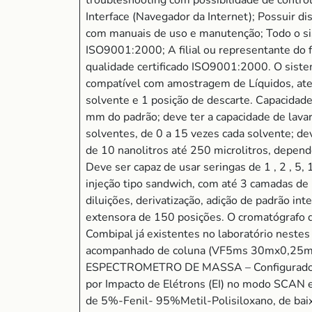
troubleshooting com possibilidade de contro
Interface (Navegador da Internet); Possuir d
com manuais de uso e manutenção; Todo o sis
ISO9001:2000; A filial ou representante do f
qualidade certificado ISO9001:2000. O s
compatível com amostragem de Líquidos, ate
solvente e 1 posição de descarte. Capacidad
mm do padrão; deve ter a capacidade de lavar
solventes, de 0 a 15 vezes cada solvente; de
de 10 nanolitros até 250 microlitros, depend
Deve ser capaz de usar seringas de 1 , 2 , 5,
injeção tipo sandwich, com até 3 camadas de 
diluições, derivatização, adição de padrão in
extensora de 150 posições. O cromatógrafo 
Combipal já existentes no laboratório neste
acompanhado de coluna (VF5ms 30mx0,25mm x
ESPECTROMETRO DE MASSA – Configurado para 
por Impacto de Elétrons (EI) no modo SCAN e
de 5%-Fenil- 95%Metil-Polisiloxano, de baixo