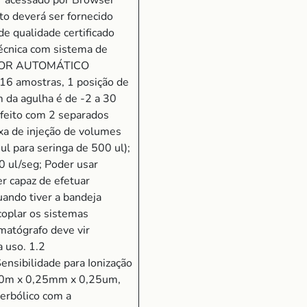
er acessado por Browser
to deverá ser fornecido
e qualidade certificado
técnica com sistema de
RADOR AUTOMÁTICO
16 amostras, 1 posição de
 da agulha é de -2 a 30
 feito com 2 separados
ixa de injeção de volumes
ul para seringa de 500 ul);
0 ul/seg; Poder usar
r capaz de efetuar
uando tiver a bandeja
coplar os sistemas
matógrafo deve vir
 uso. 1.2
nsibilidade para Ionização
e 30m x 0,25mm x 0,25um,
perbólico com a