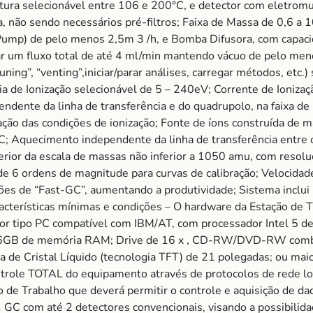
tura selecionável entre 106 e 200°C, e detector com eletromul
a, não sendo necessários pré-filtros; Faixa de Massa de 0,6 a
ump) de pelo menos 2,5m 3 /h, e Bomba Difusora, com capa
rtar um fluxo total de até 4 ml/min mantendo vácuo de pelo men
uning”, “venting”,iniciar/parar análises, carregar métodos, etc.
ia de Ionização selecionável de 5 – 240eV; Corrente de Ionizaç
ndente da linha de transferência e do quadrupolo, na faixa d
ção das condições de ionização; Fonte de íons construída de ma
C; Aquecimento independente da linha de transferência entre
erior da escala de massas não inferior a 1050 amu, com resol
 de 6 ordens de magnitude para curvas de calibração; Velocida
es de “Fast-GC”, aumentando a produtividade; Sistema inclui
acterísticas mínimas e condições – O hardware da Estação de T
dor tipo PC compatível com IBM/AT, com processador Intel 5 d
 16GB de memória RAM; Drive de 16 x , CD-RW/DVD-RW comb
a de Cristal Líquido (tecnologia TFT) de 21 polegadas; ou mai
ntrole TOTAL do equipamento através de protocolos de rede lo
de Trabalho que deverá permitir o controle e aquisição de da
C com até 2 detectores convencionais, visando a possibilida