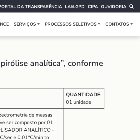
PORTAL DA TRANSPARÊNCIA
LAI/LGPD
CIPA
OUVIDORIA
ANCE
SERVIÇOS
PROCESSOS SELETIVOS
CONTATOS
rólise analítica”, conforme
QUANTIDADE:
01 unidade
spectrometria de massas
deve ser composto por 01
PIROLISADOR ANALÍTICO –
C/sec e 0.01°C/min to