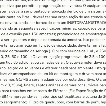
lar todas as funções do cromatógrafo; O Cromatógrafo deve s
ispositivo que permite a programação de eventos; O equipamen
tema deverá ser projetado e fabricado dentro de um sistema d
abricante no Brasil deverá ter sua organização de assistência 
istema deverá, ainda, ser fornecido com um INJETOR/AMOST
ndendo às seguintes especificações mínimas: capacidade para 
e de extensão para 150 amostras; profundidade de amostragem
 a seringa antes e depois da tomada da amostra. Isto pode ser
ve ter programação em função da viscosidade, deve ter uma fa
endo do tamanho da seringa (10 nl com seringa de 1 ul , e 250
 10, 25, 50 e 100ul; Deve ter injeção programável de 2,5 a 100
um líquido adicional ou camadas de ar; O auto-sampler deve se
terno, adição de solventes e efetuar headspace ambiente, isto q
deve vir acompanhado de um kit de montagem e drivers para a
s mesmos GC/MS a serem adquiridos por este descritivo. O cro
 0,25um), liners, septos anilhas e demais consumíveis para
trabalhos em Impacto de Elétrons (EI); Especificação de Se
 SIM (empregando-se injetor tipo split/splitless e coluna d
 sangramento); Filtro de quadrupolo, com barras de perfil hi