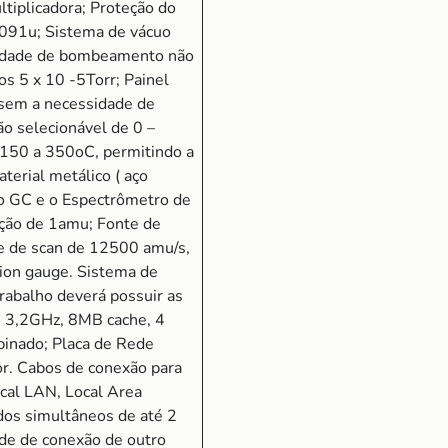
tiplicadora; Proteção do
 1091u; Sistema de vácuo
cidade de bombeamento não
os 5 x 10 -5Torr; Painel
) sem a necessidade de
ão selecionável de 0 –
e 150 a 350oC, permitindo a
terial metálico ( aço
 o GC e o Espectrômetro de
ução de 1amu; Fonte de
de de scan de 12500 amu/s,
 ion gauge. Sistema de
rabalho deverá possuir as
e 3,2GHz, 8MB cache, 4
inado; Placa de Rede
or. Cabos de conexão para
cal LAN, Local Area
dos simultâneos de até 2
de de conexão de outro