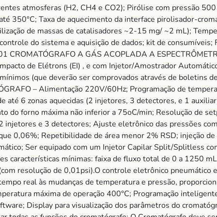
rentes atmosferas (H2, CH4 e CO2); Pirólise com pressão 500 
até 350°C; Taxa de aquecimento da interface pirolisador-crom
lização de massas de catalisadores ~2-15 mg/ ~2 mL); Temper
a controle do sistema e aquisição de dados; kit de consumíveis
3 anos. 01 CROMATÓGRAFO A GÁS ACOPLADA A ESPECTRÔME
cto de Elétrons (EI) , e com Injetor/Amostrador Automático 
 mínimos (que deverão ser comprovados através de boletins de
GRAFO – Alimentação 220V/60Hz; Programação de temperat
 até 6 zonas aquecidas (2 injetores, 3 detectores, e 1 auxilia
o do forno máxima não inferior a 75oC/min; Resolução de set
 injetores e 3 detectores; Ajuste eletrônico das pressões com
que 0,06%; Repetibilidade de área menor 2% RSD; injeção de 
mático; Ser equipado com um Injetor Capilar Split/Splitless co
es características mínimas: faixa de fluxo total de 0 a 1250 
i (com resolução de 0,01psi).O controle eletrônico pneumático
tempo real às mudanças de temperatura e pressão, proporcion
mperatura máxima de operação 400°C; Programação inteligente
ftware; Display para visualização dos parâmetros do cromatóg