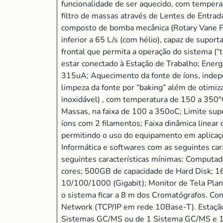
funcionalidade de ser aquecido, com tempera
filtro de massas através de Lentes de Entrad
composto de bomba mecânica (Rotary Vane P
inferior a 65 L/s (com hélio), capaz de supo
frontal que permita a operação do sistema (“t
estar conectado à Estação de Trabalho; Energ
315uA; Aquecimento da fonte de íons, indepe
limpeza da fonte por “baking” além de otimiza
inoxidável) , com temperatura de 150 a 350°
Massas, na faixa de 100 a 350oC; Limite sup
íons com 2 filamentos; Faixa dinâmica linear
permitindo o uso do equipamento em aplicaçõ
Informática e softwares com as seguintes car
seguintes características mínimas: Computa
cores; 500GB de capacidade de Hard Disk;
10/100/1000 (Gigabit); Monitor de Tela Plan
o sistema ficar a 8 m dos Cromatógrafos. Co
Network (TCP/IP em rede 10Base-T). Estação 
Sistemas GC/MS ou de 1 Sistema GC/MS e 1 G