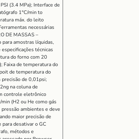
PSI (3.4 MPa); Interface de
atógrafo 1°C/min to
atura máx. do leito
; Ferramentas necessárias
TRO DE MASSAS –
para amostras líquidas,
 especificações técnicas
ura do forno com 20
r); Faixa de temperatura do
poit de temperatura do
 precisão de 0,01psi;
2ng na coluna de
m controle eletrônico
mL/min (H2 ou He como gás
 e pressão ambientes e deve
ando maior precisão de
 para desativar o GC
rafo, métodos e