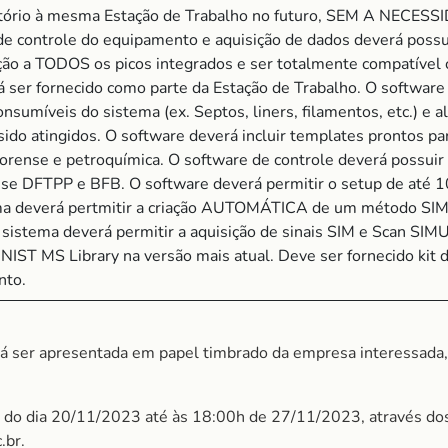
atório à mesma Estação de Trabalho no futuro, SEM A NECE
ontrole do equipamento e aquisição de dados deverá possu
nção a TODOS os picos integrados e ser totalmente compatível
ser fornecido como parte da Estação de Trabalho. O software 
umíveis do sistema (ex. Septos, liners, filamentos, etc.) e a
ido atingidos. O software deverá incluir templates prontos par
forense e petroquímica. O software de controle deverá possuir
 DFTPP e BFB. O software deverá permitir o setup de até 1
a deverá pertmitir a criação AUTOMÁTICA de um método SIM a
O sistema deverá permitir a aquisição de sinais SIM e Scan
NIST MS Library na versão mais atual. Deve ser fornecido kit 
nto.
á ser apresentada em papel timbrado da empresa interessada
é do dia 20/11/2023 até às 18:00h de 27/11/2023, através do
.br.