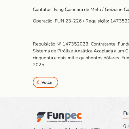
Contatos: Iving Caionara de Melo / Geiziane C
Operação: FUN 23-226 / Requisição
:
147352
Requisição Nº 147352023. Contratante: Funda
Sistema de Pirólise Analítica Acoplada a u
cinquenta e dois mil e quinhentos dólares. Fu
2025.
Voltar
Fu
Qu