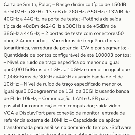
Carta de Smith, Polar; – Range dinâmico típico de 150dB
de 50MHz a 8GHz, 137dB de 26GHz a35GHz e 132dB de
40GHz a 44GHz, na porta de teste; -Potência de saída
típica de +8dBm de24GHz a 38GHz e de +5dBm de
38GHz a 44GHz; – 2 portas de teste com conectores50
ohm, 2.4mmmacho; – Varreduras de frequência linear,
logaritimica, varredura de potência, CW e por segmento; -
Quantidade de pontos configurável de até 100003 pontos;
– Nível de ruído de traço especifica do menor ou igual
que0,0015dBrms de 1GHz a 10GHz e menor ou igual que
0,006dBrms de 30GHz a44GHz usando banda de FI de
10kHz; – Nível de ruído de traço especificado menor ou
igual que0,02degreerms de 1GHz a 30GHz usando banda
de FI de 10kHz; – Comunicação: LAN e USB para
possibilitar comunicação com computador; saída video
VGA e DisplayPort para conexão de monitor; entrada de
referência externa de 10MHz; – Capacidade de aplicar
transformada para análise no domínio do tempo. -Software
para caracterização de materiais e obtenção de parâmetros