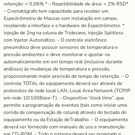
retenção: < 0,06% * – Repetibilidade de área: < 2% RSD*
– Cromatógrafo tem capacidade para receber um
Espectrômetro de Massas com instalação em campo,
recebendo a interface e o hardware do Espectrômetro. *
injeção de 2ng na coluna de Tridecano, injeção Splitless
com Injetor Automático. – O controle eletrônico
pneumático deve possuir sensores de temperatura e
pressão ambientes e deve monitorar e ajustar-se
automaticamente em em tempo real (inclusive durante
análises) às mudanças de temperatura e pressão,
proporcionando maior precisão de tempo de retenção. – O
controle TOTAL do equipamento deverá ser através de
protocolos de rede local LAN, Local Area Network (TCP/IP
em rede 10/100Base-T). – Dispositivo “clock time”, que
permite a programação de eventos (tais como iniciar uma
corrida de compensação de coluna) através do teclado do
equipamento ou da Estação deTrabalho. – O equipamento
deverá ser fornecido com manuais de uso e manutenção
em CD-ROM. – Todo o sistema deverá ser projetado e