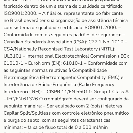
fabricado dentro de um sistema de qualidade certificado
ISO9001:2000. – A filial ou representante do fabricante
no Brasil deverá ter sua organização de assistência técnica
com sistema de qualidade certificado ISO9001:2000. –
Conformidade com os seguintes padrões de segurança: –
Canadian Standards Association (CSA): C22.2 No. 1010 –
CSA/Nationally Recognized Test Laboratory (NRTL):
UL3101 – International Electrotechnical Commission (IEC):
61010-1 – EuroNorm (EN): 61010-1 – Conformidade com
as seguintes normas relativas à Compatibilidade
Eletromagnética (Electromagnetic Compatibility  EMC) e
Interferência de Rádio-Frequência (Radio Frequency
Interference  RFI): – CISPR 11/EN 55011: Group 1 Class A
– IEC/EN 61326 O cromatógrafo deverá ser configurado da
seguinte maneira: – Ser equipado com 2 (dois) Injetores
Capilar Split/Splitless com controle eletrônico pneumático
e purga do septo, com as seguintes características
mínimas: – faixa de fluxo total de 0 a 500 ml/min