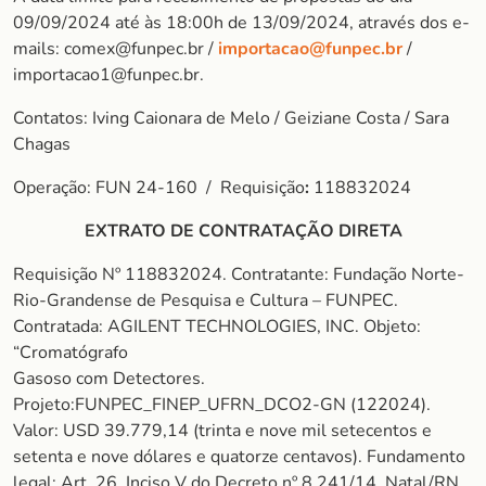
09/09/2024 até às 18:00h de 13/09/2024, através dos e-
mails: comex@funpec.br /
importacao@funpec.br
/
importacao1@funpec.br.
Contatos: Iving Caionara de Melo / Geiziane Costa / Sara
Chagas
Operação: FUN 24-160 / Requisição
:
118832024
EXTRATO DE CONTRATAÇÃO DIRETA
Requisição Nº 118832024. Contratante: Fundação Norte-
Rio-Grandense de Pesquisa e Cultura – FUNPEC.
Contratada: AGILENT TECHNOLOGIES, INC. Objeto:
“Cromatógrafo
Gasoso com Detectores.
Projeto:FUNPEC_FINEP_UFRN_DCO2-GN (122024).
Valor: USD 39.779,14 (trinta e nove mil setecentos e
setenta e nove dólares e quatorze centavos). Fundamento
legal: Art. 26, Inciso V do Decreto nº 8.241/14. Natal/RN,