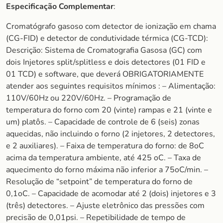
Especificação Complementar
:
Cromatógrafo gasoso com detector de ionização em chama
(CG-FID) e detector de condutividade térmica (CG-TCD):
Descrição: Sistema de Cromatografia Gasosa (GC) com
dois Injetores split/splitless e dois detectores (01 FID e
01 TCD) e software, que deverá OBRIGATORIAMENTE
atender aos seguintes requisitos mínimos : – Alimentação:
110V/60Hz ou 220V/60Hz. – Programação de
temperatura do forno com 20 (vinte) rampas e 21 (vinte e
um) platôs. – Capacidade de controle de 6 (seis) zonas
aquecidas, não incluindo o forno (2 injetores, 2 detectores,
e 2 auxiliares). – Faixa de temperatura do forno: de 8oC
acima da temperatura ambiente, até 425 oC. – Taxa de
aquecimento do forno máxima não inferior a 75oC/min. –
Resolução de “setpoint” de temperatura do forno de
0,1oC. – Capacidade de acomodar até 2 (dois) injetores e 3
(três) detectores. – Ajuste eletrônico das pressões com
precisão de 0,01psi. – Repetibilidade de tempo de