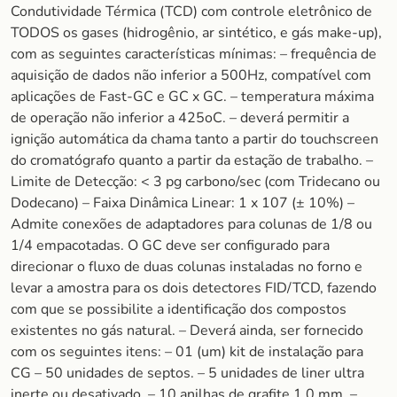
Condutividade Térmica (TCD) com controle eletrônico de
TODOS os gases (hidrogênio, ar sintético, e gás make-up),
com as seguintes características mínimas: – frequência de
aquisição de dados não inferior a 500Hz, compatível com
aplicações de Fast-GC e GC x GC. – temperatura máxima
de operação não inferior a 425oC. – deverá permitir a
ignição automática da chama tanto a partir do touchscreen
do cromatógrafo quanto a partir da estação de trabalho. –
Limite de Detecção: < 3 pg carbono/sec (com Tridecano ou
Dodecano) – Faixa Dinâmica Linear: 1 x 107 (± 10%) –
Admite conexões de adaptadores para colunas de 1/8 ou
1/4 empacotadas. O GC deve ser configurado para
direcionar o fluxo de duas colunas instaladas no forno e
levar a amostra para os dois detectores FID/TCD, fazendo
com que se possibilite a identificação dos compostos
existentes no gás natural. – Deverá ainda, ser fornecido
com os seguintes itens: – 01 (um) kit de instalação para
CG – 50 unidades de septos. – 5 unidades de liner ultra
inerte ou desativado. – 10 anilhas de grafite 1,0 mm. –