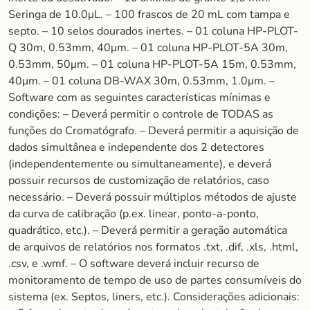
Seringa de 10.0μL. – 100 frascos de 20 mL com tampa e
septo. – 10 selos dourados inertes. – 01 coluna HP-PLOT-
Q 30m, 0.53mm, 40μm. – 01 coluna HP-PLOT-5A 30m,
0.53mm, 50μm. – 01 coluna HP-PLOT-5A 15m, 0.53mm,
40μm. – 01 coluna DB-WAX 30m, 0.53mm, 1.0μm. –
Software com as seguintes características mínimas e
condições: – Deverá permitir o controle de TODAS as
funções do Cromatógrafo. – Deverá permitir a aquisição de
dados simultânea e independente dos 2 detectores
(independentemente ou simultaneamente), e deverá
possuir recursos de customização de relatórios, caso
necessário. – Deverá possuir múltiplos métodos de ajuste
da curva de calibração (p.ex. linear, ponto-a-ponto,
quadrático, etc.). – Deverá permitir a geração automática
de arquivos de relatórios nos formatos .txt, .dif, .xls, .html,
.csv, e .wmf. – O software deverá incluir recurso de
monitoramento de tempo de uso de partes consumíveis do
sistema (ex. Septos, liners, etc.). Considerações adicionais: