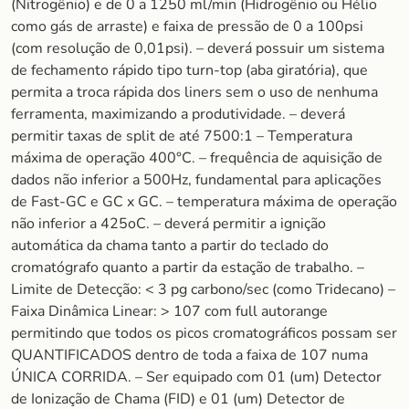
(Nitrogênio) e de 0 a 1250 ml/min (Hidrogênio ou Hélio
como gás de arraste) e faixa de pressão de 0 a 100psi
(com resolução de 0,01psi). – deverá possuir um sistema
de fechamento rápido tipo turn-top (aba giratória), que
permita a troca rápida dos liners sem o uso de nenhuma
ferramenta, maximizando a produtividade. – deverá
permitir taxas de split de até 7500:1 – Temperatura
máxima de operação 400°C. – frequência de aquisição de
dados não inferior a 500Hz, fundamental para aplicações
de Fast-GC e GC x GC. – temperatura máxima de operação
não inferior a 425oC. – deverá permitir a ignição
automática da chama tanto a partir do teclado do
cromatógrafo quanto a partir da estação de trabalho. –
Limite de Detecção: < 3 pg carbono/sec (como Tridecano) –
Faixa Dinâmica Linear: > 107 com full autorange
permitindo que todos os picos cromatográficos possam ser
QUANTIFICADOS dentro de toda a faixa de 107 numa
ÚNICA CORRIDA. – Ser equipado com 01 (um) Detector
de Ionização de Chama (FID) e 01 (um) Detector de