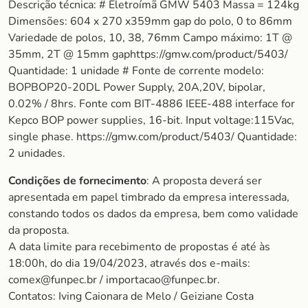
Descrição técnica: # Eletroímã GMW 5403 Massa = 124kg
Dimensões: 604 x 270 x359mm gap do polo, 0 to 86mm
Variedade de polos, 10, 38, 76mm Campo máximo: 1T @
35mm, 2T @ 15mm gaphttps://gmw.com/product/5403/
Quantidade: 1 unidade # Fonte de corrente modelo:
BOPBOP20-20DL Power Supply, 20A,20V, bipolar,
0.02% / 8hrs. Fonte com BIT-4886 IEEE-488 interface for
Kepco BOP power supplies, 16-bit. Input voltage:115Vac,
single phase. https://gmw.com/product/5403/ Quantidade:
2 unidades.
Condições de fornecimento
: A proposta deverá ser
apresentada em papel timbrado da empresa interessada,
constando todos os dados da empresa, bem como validade
da proposta.
A data limite para recebimento de propostas é até às
18:00h, do dia 19/04/2023, através dos e-mails:
comex@funpec.br / importacao@funpec.br.
Contatos: Iving Caionara de Melo / Geiziane Costa