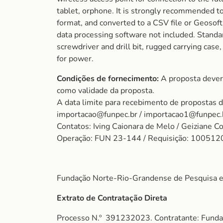
tablet, orphone. It is strongly recommended t
format, and converted to a CSV file or Geoso
data processing software not included. Standa
screwdriver and drill bit, rugged carrying ca
for power.
Condições de fornecimento:
A proposta dever
como validade da proposta.
A data limite para recebimento de propostas 
importacao@funpec.br / importacao1@funpec.
Contatos: Iving Caionara de Melo / Geiziane C
Operação: FUN 23-144 / Requisição: 10051
Fundação Norte-Rio-Grandense de Pesquisa e
Extrato de Contratação Direta
Processo N.º 391232023. Contratante: Fundaç