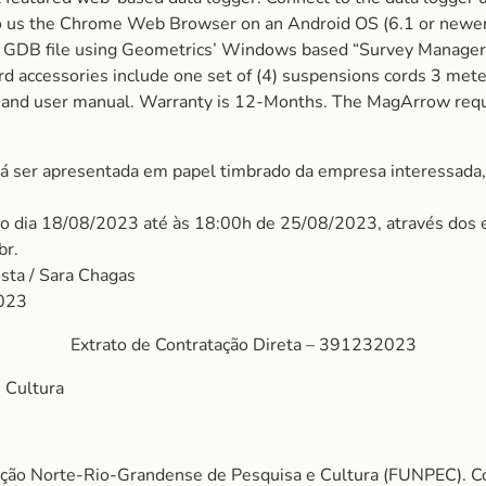
o us the Chrome Web Browser on an Android OS (6.1 or newer) 
ft GDB file using Geometrics’ Windows based “Survey Manager”
rd accessories include one set of (4) suspensions cords 3 mete
se, and user manual. Warranty is 12-Months. The MagArrow req
á ser apresentada em papel timbrado da empresa interessada
do dia 18/08/2023 até às 18:00h de 25/08/2023, através dos 
br.
osta / Sara Chagas
2023
Extrato de Contratação Direta – 391232023
 Cultura
ão Norte-Rio-Grandense de Pesquisa e Cultura (FUNPEC). Cont