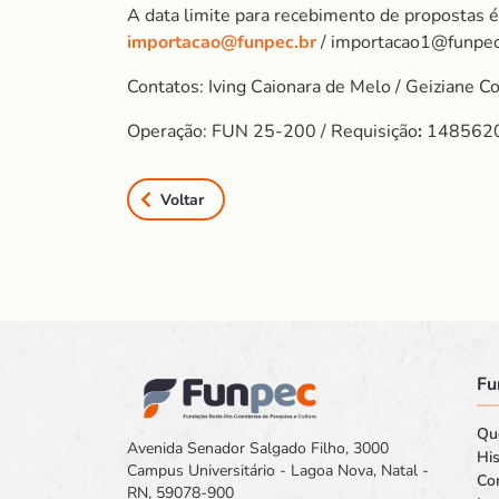
A data limite para recebimento de propostas 
importacao@funpec.br
/ importacao1@funpec
Contatos: Iving Caionara de Melo / Geiziane C
Operação: FUN 25-200 / Requisição
:
148562
Voltar
Fu
Qu
Avenida Senador Salgado Filho, 3000
His
Campus Universitário - Lagoa Nova, Natal -
Co
RN, 59078-900