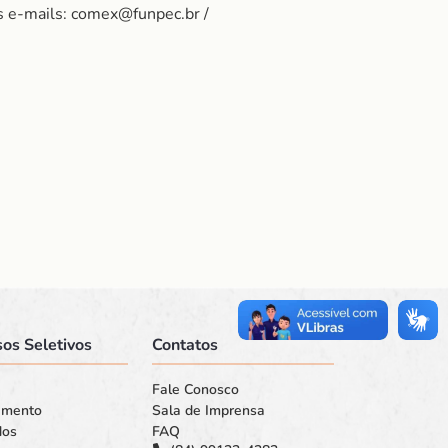
s e-mails: comex@funpec.br /
os Seletivos
Contatos
Fale Conosco
amento
Sala de Imprensa
dos
FAQ