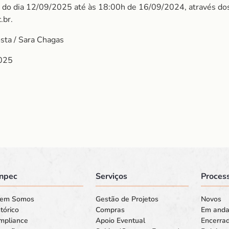
é do dia 12/09/2025 até às 18:00h de 16/09/2024, através do
.br.
osta / Sara Chagas
025
npec
Serviços
Process
em Somos
Gestão de Projetos
Novos
tórico
Compras
Em and
mpliance
Apoio Eventual
Encerra