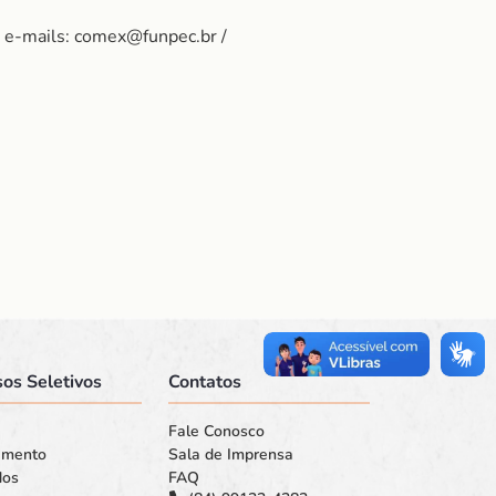
s e-mails: comex@funpec.br /
os Seletivos
Contatos
Fale Conosco
amento
Sala de Imprensa
dos
FAQ