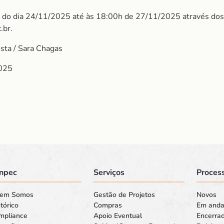
 é do dia 24/11/2025 até às 18:00h de 27/11/2025 através do
.br.
osta / Sara Chagas
025
npec
Serviços
Process
em Somos
Gestão de Projetos
Novos
tórico
Compras
Em and
mpliance
Apoio Eventual
Encerra