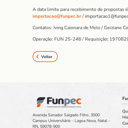
A data limite para recebimento de propostas
importacao@funpec.br
/ importacao1@funpec
Contatos: Iving Caionara de Melo / Geiziane C
Operação: FUN 25-248 / Requisição
:
197082
Voltar
Fu
Qu
Avenida Senador Salgado Filho, 3000
His
Campus Universitário - Lagoa Nova, Natal -
Co
RN, 59078-900