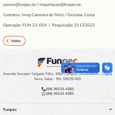
comex@funpec.br / importacao@funpec.br.
Contatos: Iving Caionara de Melo / Geiziane Costa
Operação: FUN 23-054 / Requisição
:
31132023
Voltar
Avenida Senador Salgado Filho, 3000 Campus Universitário - Lagoa
Nova, Natal - RN, 59078-900
(84) 99133-4383
(84) 99133-4383
Funpec