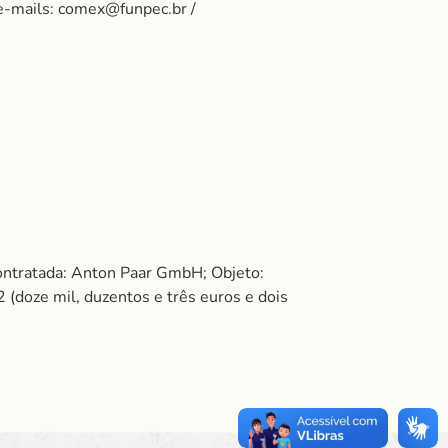
e-mails: comex@funpec.br /
ntratada: Anton Paar GmbH; Objeto:
oze mil, duzentos e três euros e dois