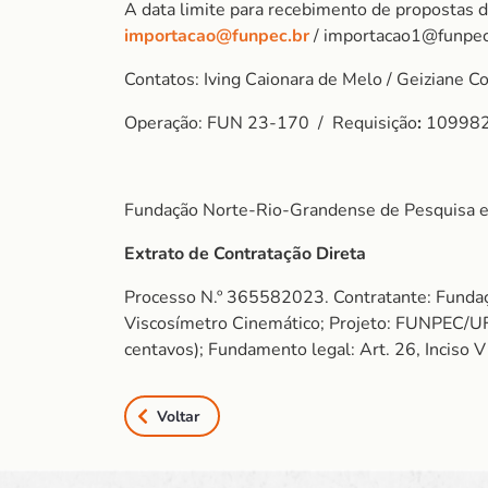
A data limite para recebimento de propostas 
importacao@funpec.br
/ importacao1@funpec
Contatos: Iving Caionara de Melo / Geiziane C
Operação: FUN 23-170 / Requisição
:
10998
Fundação Norte-Rio-Grandense de Pesquisa e
Extrato de Contratação Direta
Processo N.º 365582023. Contratante: Funda
Viscosímetro Cinemático; Projeto: FUNPEC/U
centavos); Fundamento legal: Art. 26, Inciso 
Voltar