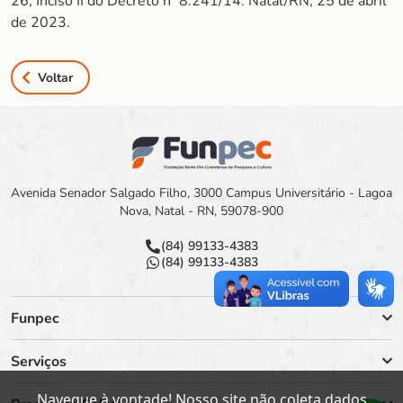
26, Inciso II do Decreto nº 8.241/14. Natal/RN, 25 de abril
de 2023.
Voltar
Avenida Senador Salgado Filho, 3000 Campus Universitário - Lagoa
Nova, Natal - RN, 59078-900
(84) 99133-4383
(84) 99133-4383
Funpec
Serviços
Navegue à vontade! Nosso site não coleta dados