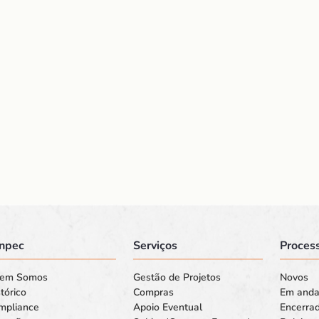
npec
Serviços
Process
em Somos
Gestão de Projetos
Novos
tórico
Compras
Em and
mpliance
Apoio Eventual
Encerra