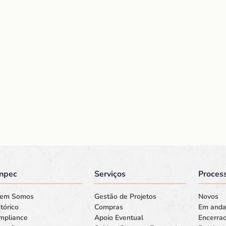
npec
Serviços
Process
em Somos
Gestão de Projetos
Novos
tórico
Compras
Em and
mpliance
Apoio Eventual
Encerra