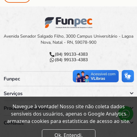
Avenida Senador Salgado Filho, 3000 Campus Universitário - Lagoa
Nova, Natal - RN, 59078-900
(84) 99133-4383
(84) 99133-4383
Funpec
Serviços
Navegue à vontade! Nosso site não coleta dados
Processos Seletivos
sensíveis dos usuários, apenas o Google Analytics
armazena cookies para estatísticas de acesso ao site.
Contatos
Ok. Entendi.