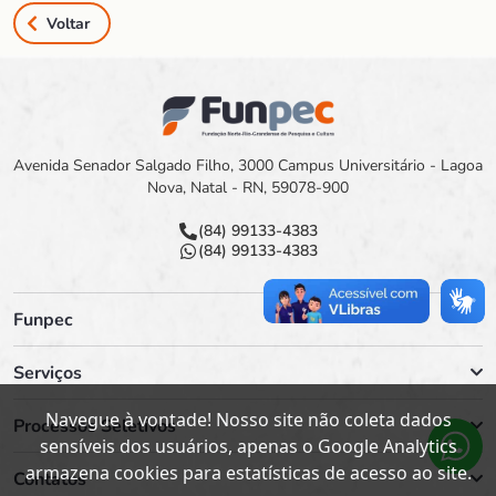
Voltar
Avenida Senador Salgado Filho, 3000 Campus Universitário - Lagoa
Nova, Natal - RN, 59078-900
(84) 99133-4383
(84) 99133-4383
Funpec
Serviços
Navegue à vontade! Nosso site não coleta dados
Processos Seletivos
sensíveis dos usuários, apenas o Google Analytics
armazena cookies para estatísticas de acesso ao site.
Contatos