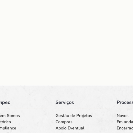
npec
Serviços
Process
em Somos
Gestão de Projetos
Novos
tórico
Compras
Em and
mpliance
Apoio Eventual
Encerra