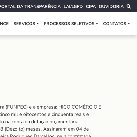
PORTAL DA TRANSPARÊNCIA
LAI/LGPD
CIPA
OUVIDORIA
ANCE
SERVIÇOS
PROCESSOS SELETIVOS
CONTATOS
ltura (FUNPEC) e a empresa: HICO COMÉRCIO E
co mil e oitocentos e cinquenta reais e
o na conta da dotação orçamentária
(Dezoito) meses. Assinaram em 04 de
eira Rodrigues Barcellos, pela contratada.