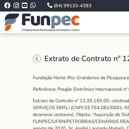
(84) 99133-4383
Extrato de Contrato nº 
Fundação Norte-Rio-Grandense de Pesquisa 
Referência: Pregão Eletrônico Internacional
Extrato de Contrato nº 12.20.160.00, celeb
SERVIÇOS EIRELI (CNPJ:33.764.081/0001-55), v
dezenove centavos). Objeto: “Aquisição de S
FUNPEC/UFRN/PETROBRAS/CENÁRIOS REAIS DE
agosto de 2020, Sr. André Laurindo Maitelli, D