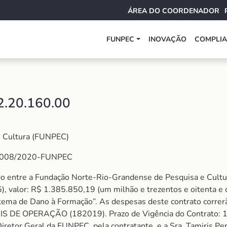
ÁREA DO COORDENADOR
FUNPEC
INOVAÇÃO
COMPLI
12.20.160.00
e Cultura (FUNPEC)
 nº 008/2020-FUNPEC
rado entre a Fundação Norte-Rio-Grandense de Pesquisa e Cu
alor: R$ 1.385.850,19 (um milhão e trezentos e oitenta e cin
istema de Dano à Formação
”.
As despesas deste contrato correrã
 OPERAÇÃO (182019). Prazo de Vigência do Contrato: 18 
iretor Geral da FUNPEC, pela contratante, e a Sra. Tamiris Per