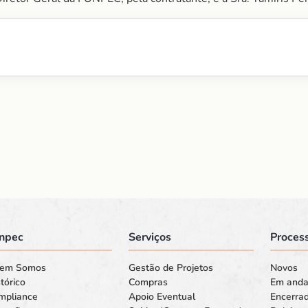
npec
Serviços
Process
em Somos
Gestão de Projetos
Novos
tórico
Compras
Em and
mpliance
Apoio Eventual
Encerra