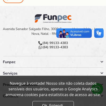
Avenida Senador Salgado Filho, 3000 Campus Universitário - Lagoa
Nova, Natal - RN, 59078-900
(84) 99133-4383
(84) 99133-4383
Funpec
Serviços
Navegue à vontade! Nosso site não coleta dados
Processos Seletivos
sensíveis dos usuários, apenas o Google Analytics
armazena cookies para estatísticas de acesso ao site.
Contatos
Ok. Entendi.