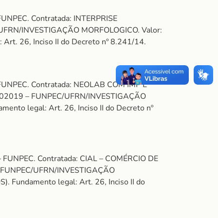
– FUNPEC. Contratada: INTERPRISE
PEC/UFRN/INVESTIGAÇÃO MORFOLOGICO. Valor:
 26, Inciso II do Decreto nº 8.241/14.
 – FUNPEC. Contratada: NEOLAB COM IMP E
to: 202019 – FUNPEC/UFRN/INVESTIGAÇÃO
 legal: Art. 26, Inciso II do Decreto nº
a – FUNPEC. Contratada: CIAL – COMÉRCIO DE
19 – FUNPEC/UFRN/INVESTIGAÇÃO
damento legal: Art. 26, Inciso II do