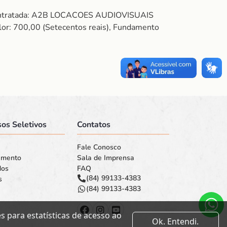
 Contratada: A2B LOCACOES AUDIOVISUAIS
: 700,00 (Setecentos reais), Fundamento
os Seletivos
Contatos
Fale Conosco
amento
Sala de Imprensa
dos
FAQ
(84) 99133-4383
s
(84) 99133-4383
 para estatísticas de acesso ao
Ok. Entendi.