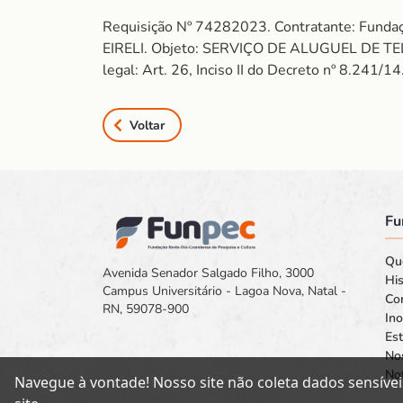
Requisição Nº 74282023. Contratante: Fun
EIRELI. Objeto: SERVIÇO DE ALUGUEL DE TEL
legal: Art. 26, Inciso II do Decreto nº 8.241/
Voltar
Fu
Qu
Avenida Senador Salgado Filho, 3000
His
Campus Universitário - Lagoa Nova, Natal -
Co
RN, 59078-900
In
Est
No
Not
Navegue à vontade! Nosso site não coleta dados sensívei