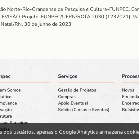
dação Norte-Rio-Grandense de Pesquisa e Cultura–FUNPEC.
EVISÃO. Projeto: FUNPEC/UFRN/ROTA 2030 (1232021). Valor
14.Natal/RN, 30 de junho de 2023
npec
Serviços
Process
em Somos
Gestão de Projetos
Novos
tórico
Compras
Em and
mpliance
Apoio Eventual
Encerra
ovação
Sebito (Cursos e Eventos)
Bolsista
rutura
ssos Parceiros
ícias
s dos usuários, apenas o Google Analytics armazena cookies