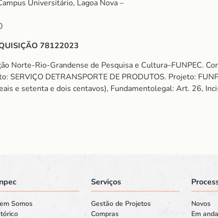
Campus Universitário, Lagoa Nova –
0
QUISIÇÃO 78122023
ação Norte-Rio-Grandense de Pesquisa e Cultura–FUNPEC. 
o: SERVIÇO DETRANSPORTE DE PRODUTOS. Projeto: FUNPE
eais e setenta e dois centavos), Fundamentolegal: Art. 26, Inc
npec
Serviços
Process
em Somos
Gestão de Projetos
Novos
tórico
Compras
Em and