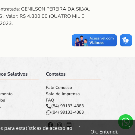
Contratada: GENILSON PEREIRA DA SILVA.
 . Valor: R$ 4.800,00 (QUATRO MIL E
 2023.
os Seletivos
Contatos
Fale Conosco
amento
Sala de Imprensa
dos
FAQ
(84) 99133-4383
s
(84) 99133-4383
 para estatísticas de acesso ao
Ok. Entendi.