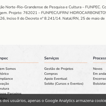
ção Norte-Rio-Grandense de Pesquisa e Cultura – FUNPEC. 
usinagem. Projeto: 762021 – FUNPEC/UFRN/ HIDROCARBONETOS
, Inciso II do Decreto nº 8.241/14. Natal/RN, 25 de maio de
npec
Serviços
Process
em Somos
Gestão de Projetos
Novos
tórico
Compras
Em and
mpliance
Apoio Eventual
Encerra
ovação
Sebito (Cursos e Eventos)
Bolsista
rutura
ssos Parceiros
ícias
s dos usuários, apenas o Google Analytics armazena cookies