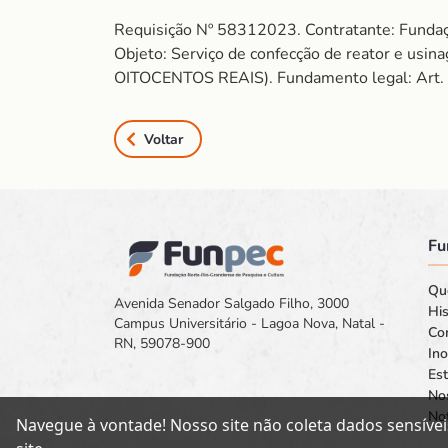
Requisição Nº 58312023. Contratante: Funda
Objeto: Serviço de confecção de reator e 
OITOCENTOS REAIS). Fundamento legal: Art. 26
Voltar
Fu
Qu
Avenida Senador Salgado Filho, 3000
His
Campus Universitário - Lagoa Nova, Natal -
Co
RN, 59078-900
In
Est
No
Not
Navegue à vontade! Nosso site não coleta dados sensívei