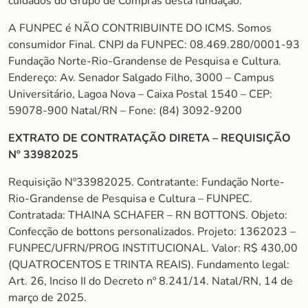
cuidados do Grupo de Compras desta fundação.
A FUNPEC é NÃO CONTRIBUINTE DO ICMS. Somos
consumidor Final. CNPJ da FUNPEC: 08.469.280/0001-93
Fundação Norte-Rio-Grandense de Pesquisa e Cultura.
Endereço: Av. Senador Salgado Filho, 3000 – Campus
Universitário, Lagoa Nova – Caixa Postal 1540 – CEP:
59078-900 Natal/RN – Fone: (84) 3092-9200
EXTRATO DE CONTRATAÇÃO DIRETA – REQUISIÇÃO
Nº 33982025
Requisição Nº33982025. Contratante: Fundação Norte-
Rio-Grandense de Pesquisa e Cultura – FUNPEC.
Contratada: THAINA SCHAFER – RN BOTTONS. Objeto:
Confecção de bottons personalizados. Projeto: 1362023 –
FUNPEC/UFRN/PROG INSTITUCIONAL. Valor: R$ 430,00
(QUATROCENTOS E TRINTA REAIS). Fundamento legal:
Art. 26, Inciso II do Decreto nº 8.241/14. Natal/RN, 14 de
março de 2025.