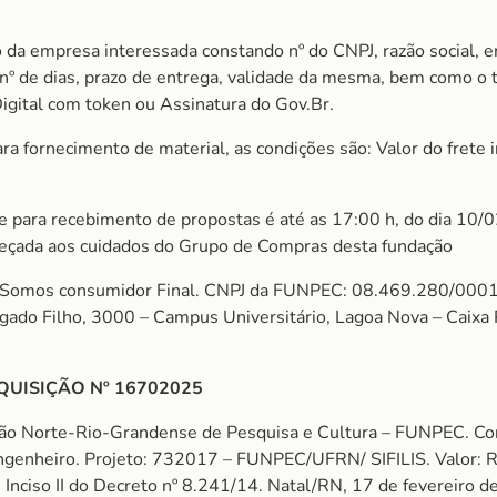
 da empresa interessada constando nº do CNPJ, razão social, e
m nº de dias, prazo de entrega, validade da mesma, bem como o
Digital com token ou Assinatura do Gov.Br.
 fornecimento de material, as condições são: Valor do frete in
ite para recebimento de propostas é até as 17:00 h, do dia 10/
eçada aos cuidados do Grupo de Compras desta fundação
mos consumidor Final. CNPJ da FUNPEC: 08.469.280/0001
algado Filho, 3000 – Campus Universitário, Lagoa Nova – Cai
QUISIÇÃO Nº 16702025
ção Norte-Rio-Grandense de Pesquisa e Cultura – FUNPEC.
genheiro. Projeto: 732017 – FUNPEC/UFRN/ SIFILIS. Valor:
nciso II do Decreto nº 8.241/14. Natal/RN, 17 de fevereiro d